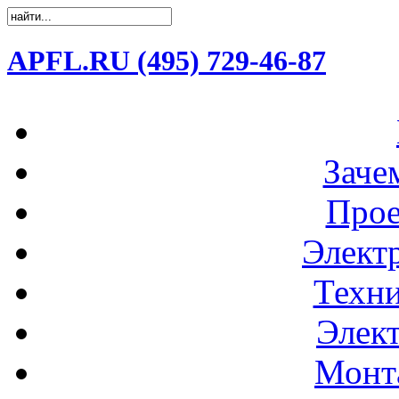
APFL.RU (495) 729-46-87
Заче
Прое
Элект
Техни
Элек
Монт